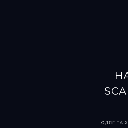
H
SCA
ОДЯГ ТА 